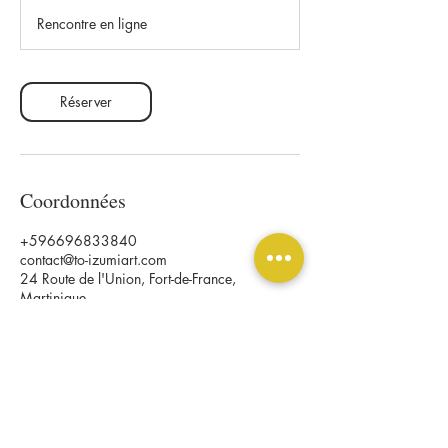
m
Rencontre en ligne
i
n
Réserver
Coordonnées
+596696833840
contact@to-izumiart.com
24 Route de l'Union, Fort-de-France,
Martinique
Mentions légales