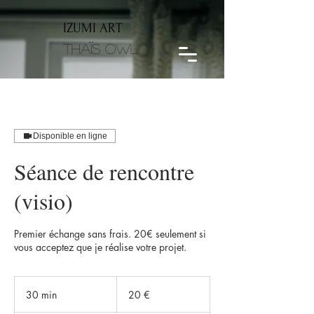
IZUMI ART
Thaïs Owl
Disponible en ligne
Séance de rencontre
(visio)
Premier échange sans frais. 20€ seulement si
vous acceptez que je réalise votre projet.
20
euros
30 min
3
20 €
0